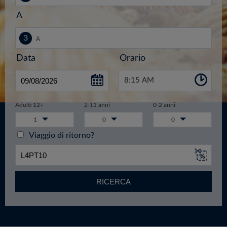
A
Data
Orario
8:15 AM
Adulti 12+
2-11 anni
0-2 anni
1
0
0
Viaggio di ritorno?
RICERCA