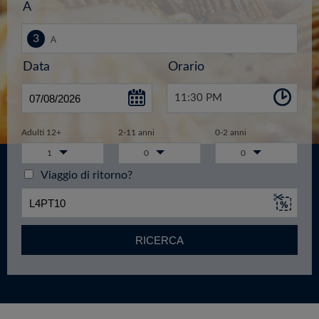
A
Data
Orario
11:30 PM
Adulti 12+
2-11 anni
0-2 anni
1
0
0
Viaggio di ritorno?
RICERCA