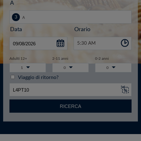
A
Data
Orario
5:30 AM
Adulti 12+
2-11 anni
0-2 anni
1
0
0
Viaggio di ritorno?
RICERCA