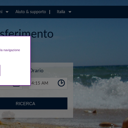
ni
Aiuto & supporto
Italia
rasferimento
rto
e la navigazione
Orario
4:15 AM
RICERCA