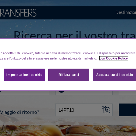
Destinazio
Ricerca per il vostro t
da/per aeroporto di Po
“Accetta tutti i cookie”, l'utente accetta di memorizzare i cookie sul dispositivo per migliorar
izzare l'utilizzo del sito e assistere nelle nostre attività di marketing.
our Cookie Policy
..
A
Data
Impostazioni cookie
Rifiuta tutti
Accetta tutti i cookie
Viaggio di ritorno?