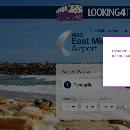
In collaborazione con
Cliccando su 
del sito, anal
Scegli Paese
Da.
Adulti 12+
2-11 anni
0-2 anni
1
0
0