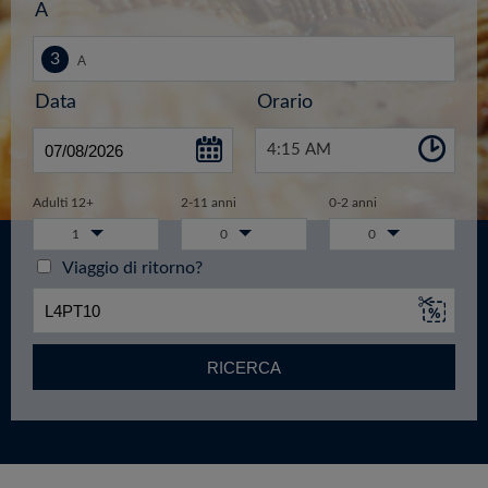
A
Data
Orario
4:15 AM
Adulti 12+
2-11 anni
0-2 anni
1
0
0
Viaggio di ritorno?
RICERCA