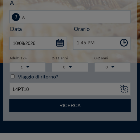
A
Data
Orario
1:45 PM
Adulti 12+
2-11 anni
0-2 anni
1
0
0
Viaggio di ritorno?
RICERCA