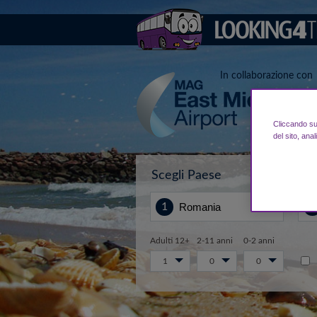
In collaborazione con
Cliccando su 
del sito, anal
Scegli Paese
Da.
Adulti 12+
2-11 anni
0-2 anni
1
0
0