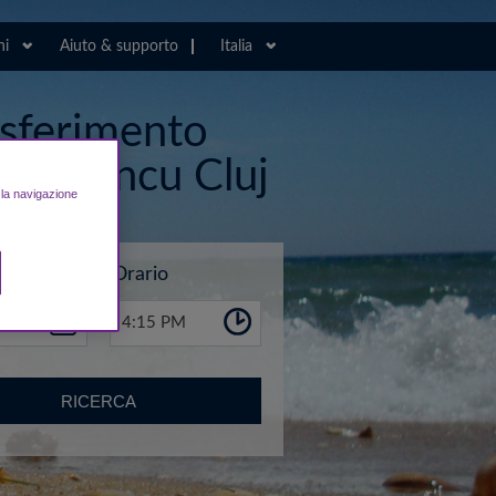
ni
Aiuto & supporto
Italia
rasferimento
ram Iancu Cluj
e la navigazione
Orario
4:15 PM
RICERCA