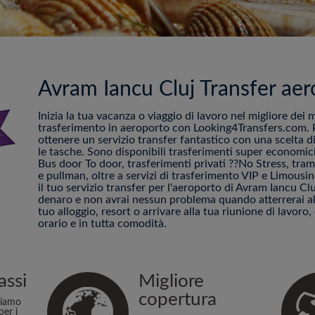
Avram Iancu Cluj Transfer aer
Inizia la tua vacanza o viaggio di lavoro nel migliore dei 
trasferimento in aeroporto con Looking4Transfers.com. P
ottenere un servizio transfer fantastico con una scelta di
le tasche. Sono disponibili trasferimenti super economici
Bus door To door, trasferimenti privati ??No Stress, tram 
e pullman, oltre a servizi di trasferimento VIP e Limous
il tuo servizio transfer per l'aeroporto di Avram Iancu Cl
denaro e non avrai nessun problema quando atterrerai all
tuo alloggio, resort o arrivare alla tua riunione di lavoro, 
orario e in tutta comodità.
assi
Migliore
copertura
niamo
per i