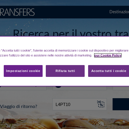
Destinazio
Ricerca per il vostro t
da/per aeroporto di Av
“Accetta tutti i cookie”, l'utente accetta di memorizzare i cookie sul dispositivo per migliorar
izzare l'utilizzo del sito e assistere nelle nostre attività di marketing.
our Cookie Policy
..
A
Data
Impostazioni cookie
Rifiuta tutti
Accetta tutti i cookie
Viaggio di ritorno?