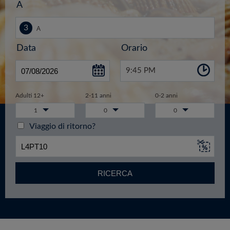
A
Data
Orario
9:45 PM
Adulti 12+
2-11 anni
0-2 anni
1
0
0
Viaggio di ritorno?
RICERCA