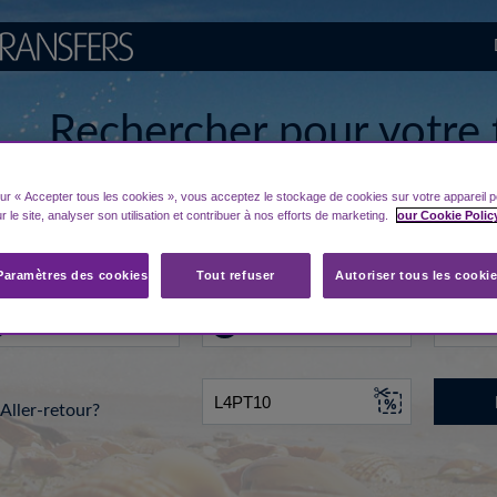
Rechercher pour votre 
depuis/vers l'aéroport
sur « Accepter tous les cookies », vous acceptez le stockage de cookies sur votre appareil p
r le site, analyser son utilisation et contribuer à nos efforts de marketing.
our Cookie Polic
u de départ...
Vers
Date
Paramètres des cookies
Tout refuser
Autoriser tous les cooki
Aller-retour?