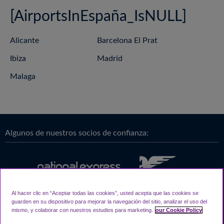
[AirportsInEspaña_IsNULL]
Alicante
Barcelona El Prat
Ibiza
Madrid
Malaga
Algunos de nuestros socios de confianza:
Al hacer clic en “Aceptar todas las cookies”, usted acepta que las cookies se
guarden en su dispositivo para mejorar la navegación del sitio, analizar el uso del
mismo, y colaborar con nuestros estudios para marketing.
our Cookie Policy