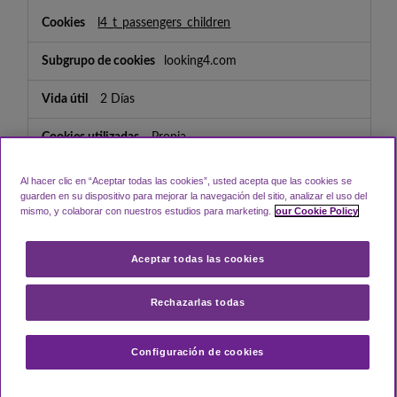
l4_t_passengers_children
looking4.com
2 Días
Propia
Al hacer clic en “Aceptar todas las cookies”, usted acepta que las cookies se
Stores the number of child passengers for the
guarden en su dispositivo para mejorar la navegación del sitio, analizar el uso del
booking.
mismo, y colaborar con nuestros estudios para marketing.
our Cookie Policy
Aceptar todas las cookies
VISITOR_PRIVACY_METADATA
Rechazarlas todas
youtube.com
179 Días
Configuración de cookies
Tercero