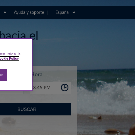
Ayuda y soporte
España
hacia el
ara mejorar la
ookie Policy
Hora
es
3:45 PM
BUSCAR