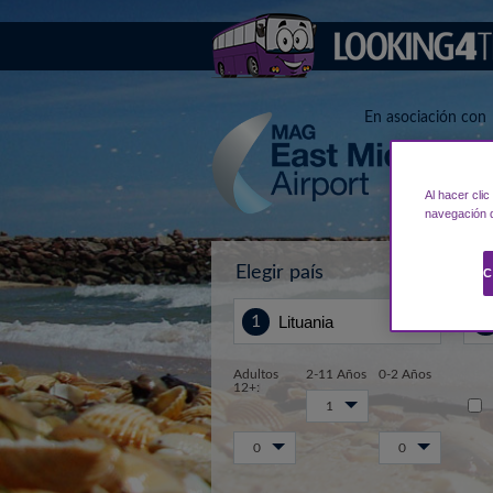
En asociación con
Al hacer cli
navegación d
Elegir país
Des
C
Adultos
2-11 Años
0-2 Años
12+:
1
0
0