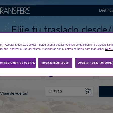
Destinos
Elije tu traslado desde/
aeropuerto de Vilnius
c en “Aceptar todas las cookies”, usted acepta que las cookies se guarden en su dispositivo p
el sitio, analizar el uso del mismo, y colaborar con nuestros estudios para marketing.
our C
de...
Hacia
Fecha
onfiguración de cookies
Rechazarlas todas
Aceptar todas las cooki
Viaje de vuelta?