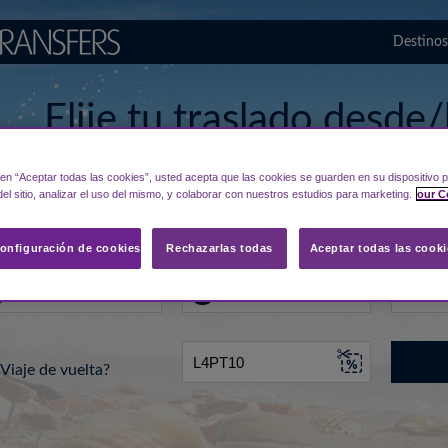
Destinos
Elije tu traslado desde/
aeropuerto de Madrid
c en “Aceptar todas las cookies”, usted acepta que las cookies se guarden en su dispositivo p
el sitio, analizar el uso del mismo, y colaborar con nuestros estudios para marketing.
our C
de...
Hacia
Fecha
onfiguración de cookies
Rechazarlas todas
Aceptar todas las cooki
Viaje de vuelta?