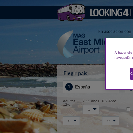
En asociación con
Al hacer cli
navegación d
Elegir país
Des
C
Adultos
2-11 Años
0-2 Años
12+:
1
0
0