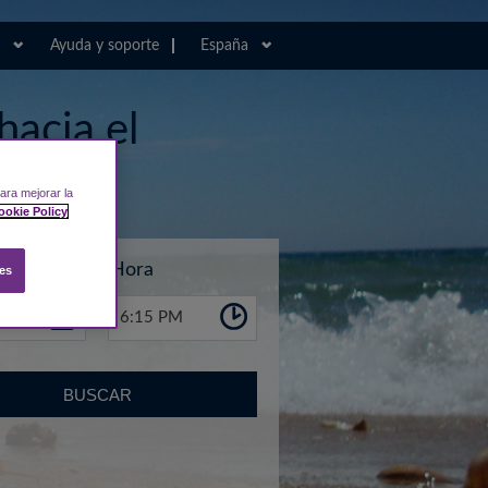
Ayuda y soporte
España
hacia el
ara mejorar la
ookie Policy
Hora
es
6:15 PM
BUSCAR