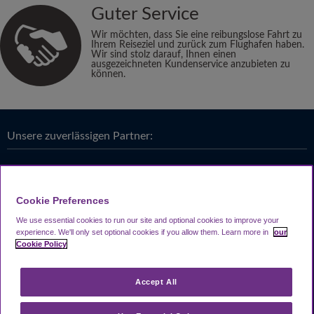
Guter Service
Wir möchten, dass Sie eine reibungslose Fahrt zu
Ihrem Reiseziel und zurück zum Flughafen haben.
Wir sind stolz darauf, Ihnen einen
ausgezeichneten Kundenservice anzubieten zu
können.
Unsere zuverlässigen Partner:
Cookie Preferences
We use essential cookies to run our site and optional cookies to improve your
experience.
We'll only set optional cookies if you allow them.
Learn more in
our
Cookie Policy
Accept All