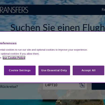
Re
Suchen Sie einen Flugh
Faro
references
tial cookies to run our site and optional cookies to improve your experience.
t optional cookies if you allow them.
...
Ziel eingeben
Datum
in
our Cookie Policy
Cookie Settings
Use Essential Only
Accept All
Rückreise?