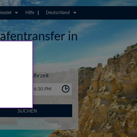
iseziel
Hilfe
Deutschland
afentransfer in
Uhrzeit
6:30 PM
SUCHEN