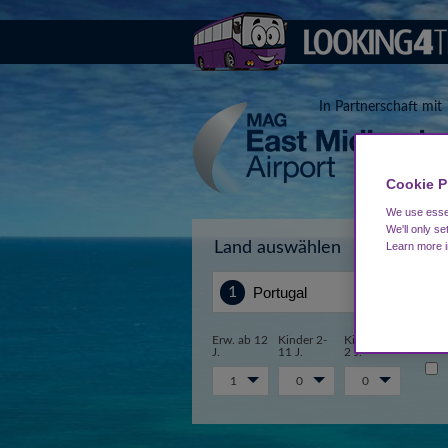
In Partnerschaft mit
Cookie P
We use essen
We'll only se
Land auswählen
Von
Learn more 
Erw. ab 12
Kinder 2-
Kinder 0-
J.
11 J.
2 J.
1
0
0