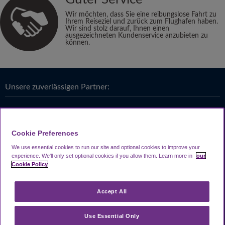
Wir möchten, dass Sie eine reibungslose Fahrt zu
Ihrem Reiseziel und zurück zum Flughafen haben.
Wir sind stolz darauf, Ihnen einen
ausgezeichneten Kundenservice anzubieten zu
können.
Unsere zuverlässigen Partner:
Cookie Preferences
We use essential cookies to run our site and optional cookies to improve your
experience.
We'll only set optional cookies if you allow them.
Learn more in
our
Cookie Policy
Accept All
Use Essential Only
Looking4.com ist Teil der
Travel Parking Group
.