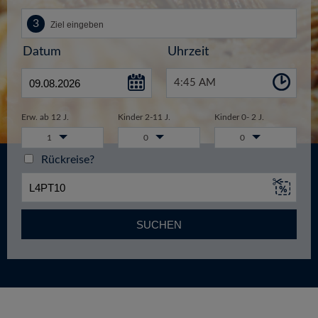
Datum
Uhrzeit
4:45 AM
Erw. ab 12 J.
Kinder 2-11 J.
Kinder 0- 2 J.
1
0
0
Rückreise?
SUCHEN