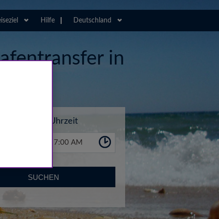
iseziel
Hilfe
Deutschland
afentransfer in
Uhrzeit
7:00 AM
SUCHEN