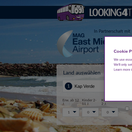
In Partnerschaft mit
Cookie P
We use essen
We'll only se
Learn more 
Land auswählen
Von
Erw. ab 12
Kinder 2-
Kinder 0-
J.
11 J.
2 J.
1
0
0