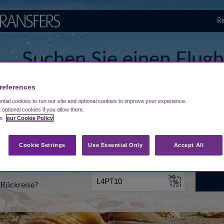
Re
Suchen Sie einen Flugh
Sal Amílcar Cabral
references
tial cookies to run our site and optional cookies to improve your experience.
t optional cookies if you allow them.
in
our Cookie Policy
...
Ziel eingeben
Datum
Cookie Settings
Use Essential Only
Accept All
Rückreise?