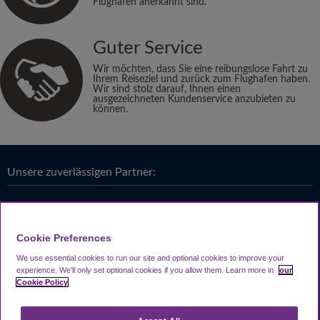
Flughäfen anerkannt sind.
Guter Service
Wir möchten, dass Sie eine reibungslose Fahrt zu
Ihrem Reiseziel und zurück zum Flughafen haben.
Wir sind stolz darauf, Ihnen einen
ausgezeichneten Kundenservice anzubieten zu
können.
Unsere zuverlässigen Partner:
Cookie Preferences
We use essential cookies to run our site and optional cookies to improve your
experience.
We'll only set optional cookies if you allow them.
Learn more in
our
Cookie Policy